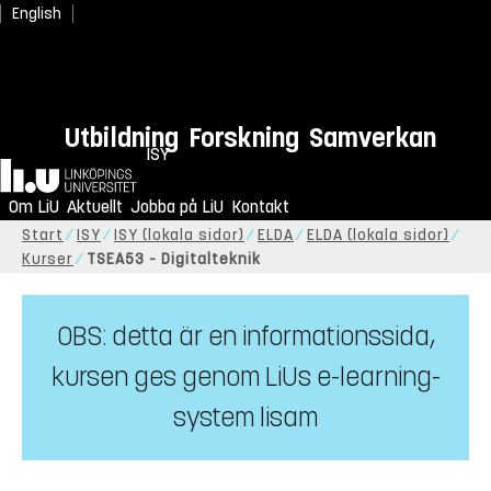
English
Utbildning
Forskning
Samverkan
ISY
Hem
Om LiU
Aktuellt
Jobba på LiU
Kontakt
Start
ISY
ISY (lokala sidor)
ELDA
ELDA (lokala sidor)
Kurser
TSEA53 - Digitalteknik
OBS: detta är en informationssida,
kursen ges genom
LiUs e-learning-
system lisam