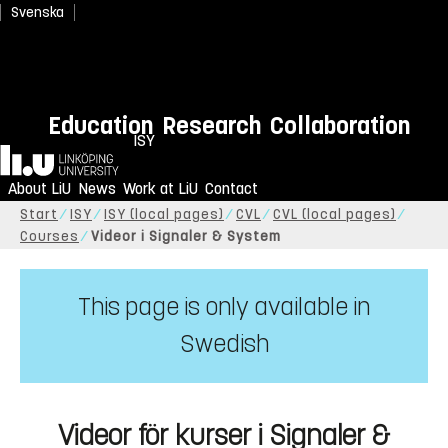
Svenska
Education
Research
Collaboration
ISY
Home
About LiU
News
Work at LiU
Contact
Start
ISY
ISY (local pages)
CVL
CVL (local pages)
Courses
Videor i Signaler & System
This page is only available in
Swedish
Videor för kurser i Signaler &