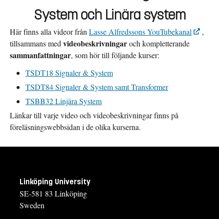
System och Linära system
Här finns alla videor från
Lasse Alfredssons YouTubekanal
,
videobeskrivningar
tillsammans med
och kompletterande
sammanfattningar
, som hör till följande kurser:
TSDT18 Signaler & System
TSDT84 Signaler & System samt Transformer
TSBB32 Linjära System
Länkar till varje video och videobeskrivningar finns på
föreläsningswebbsidan i de olika kurserna.
Linköping University
SE-581 83 Linköping
Sweden